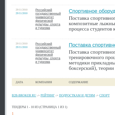
29/11/2010
Российский
Спортивное обору
29/11/2010
государственный
Поставка спортивно
университет
физической
композитные лыжные
культуры, спорта
процесса студентов
и туризма
29/11/2010
Российский
Поставка спортивн
29/11/2010
государственный
Поставка спортивног
университет
физической
тренировочного про
культуры, спорта
методики прикладны
и туризма
боксерский), теории
ДАТА
КОМПАНИЯ
СОДЕРЖАНИЕ
B2B-BROKER.RU
->
РЕЙТИНГ
->
ПОДРОСТКАМ И ДЕТЯМ
->
СПОРТ
ТЕНДЕРЫ 1 - 10 ИЗ (СТРАНИЦА 1 ИЗ 1)
1