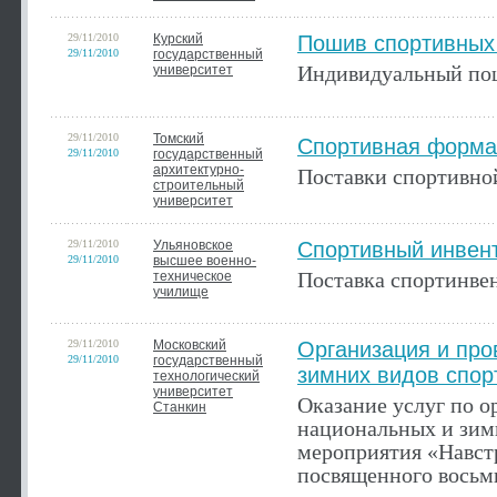
29/11/2010
Курский
Пошив спортивных
29/11/2010
государственный
Индивидуальный пош
университет
29/11/2010
Томский
Спортивная форма
29/11/2010
государственный
архитектурно-
Поставки спортивн
строительный
университет
29/11/2010
Ульяновское
Спортивный инвен
29/11/2010
высшее военно-
Поставка спортинве
техническое
училище
29/11/2010
Московский
Организация и про
29/11/2010
государственный
зимних видов спор
технологический
университет
Оказание услуг по о
Станкин
национальных и зим
мероприятия «Навст
посвященного восьми