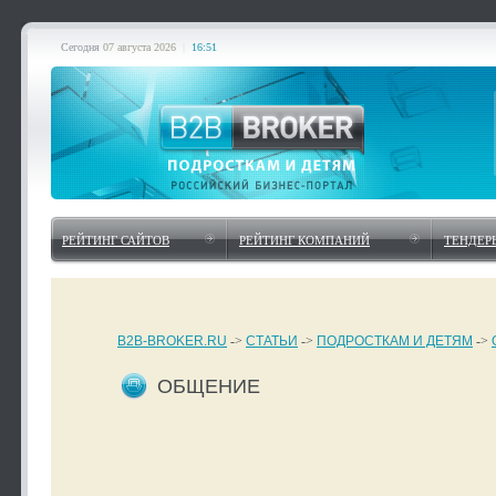
Сегодня
07 августа 2026
|
16:51
РЕЙТИНГ САЙТОВ
РЕЙТИНГ КОМПАНИЙ
ТЕНДЕР
B2B-BROKER.RU
->
СТАТЬИ
->
ПОДРОСТКАМ И ДЕТЯМ
->
ОБЩЕНИЕ