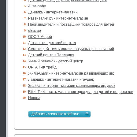
Детский центр досуга и развлечений СеДоРа
Alisa-baby
5
Данилка - интернет-магазин
6
Развивалки.ру - интернет-магазин
7
Производители и поставщики товаров для детей
8
еБазар
9
ООО 7 Морей
10
Дети сети - детский портал
11
Семь пядей - сеть магазинов умных развлечений
12
Детский центр «Паллада»
13
Умный ребенок - детский центр
14
ОРГАНИК трейд
15
Жили-были - интернет-магазин развивающих игр
16
Ладошка - интернет-магазин игрушек
17
Знайка - интернет-магазин развивающих игрушек
18
Rikki-Tikki – сеть магазинов одежды для детей и подростков
19
Няшки
20