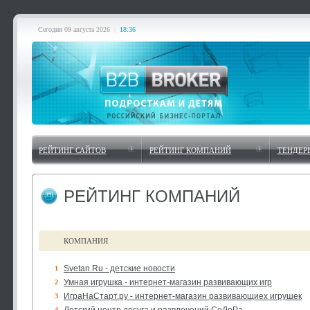
Сегодня
09 августа 2026
|
18:36
РЕЙТИНГ САЙТОВ
РЕЙТИНГ КОМПАНИЙ
ТЕНДЕР
РЕЙТИНГ КОМПАНИЙ
КОМПАНИЯ
Svetan.Ru - детские новости
1
Умная игрушка - интернет-магазин развивающих игр
2
ИграНаСтарт.ру - интернет-магазин развивающиех игрушек
3
4