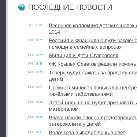
ПОСЛЕДНИЕ НОВОСТИ
Весенняя коллекция детских шапок «
28/01
|
11:05
2014
Россиия и Франция на пути заключе
14/11
|
18:29
помощи в семейных вопросах
Милиция и дети Ставрополя
14/11
|
18:29
ФК Крылья Советов решили помочь
14/11
|
18:28
Теперь будут сажать за продажу сп
14/11
|
18:28
детям
Премьер министр побывал в центре
14/11
|
18:27
тяжёлыми заболеваниями
Детей больше не будут признавать
14/11
|
16:38
материалом
Врачи нашли способ предотвращать
14/11
|
16:38
энтероколита у детей
Волочкова выводит дочь в свет
14/11
|
16:37